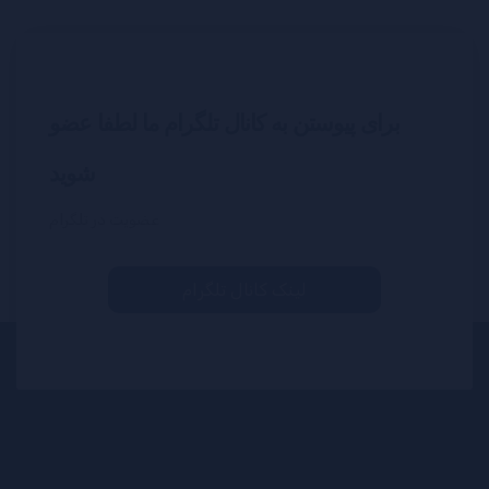
برای پیوستن به کانال تلگرام ما لطفا عضو
شوید
عضویت در تلگرام
لینک کانال تلگرام