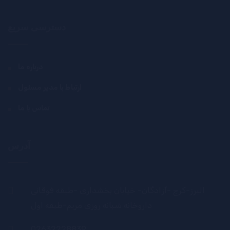
دسترسی سریع
درباره ما
ارتباط با مدیر مسئول
تماس با ما
آدرس
البرز-کرج -آزادگان- خیابان بخشداری -طبقه فوقانی
داروخانه شبانه روزی مریم-طبقه اول
02632228839