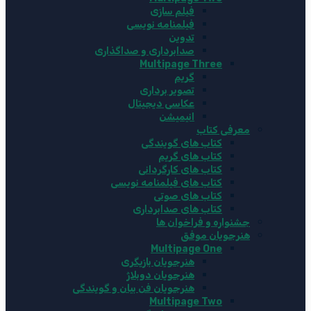
فیلم سازی
فیلمنامه نویسی
تدوین
صدابرداری و صداگذاری
Multipage Three
گریم
تصویر برداری
عکاسی دیجیتال
انیمیشن
معرفی کتاب
کتاب های گویندگی
کتاب های گریم
کتاب های کارگردانی
کتاب های فیلمنامه نویسی
کتاب های صوتی
کتاب های صدابرداری
جشنواره و فراخوان ها
هنرجویان موفق
Multipage One
هنرجویان بازیگری
هنرجویان دوبلاژ
هنرجویان فن بیان و گویندگی
Multipage Two