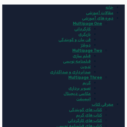
خانه
مقالات آموزشی
دوره های آموزشی
Multipage One
کارگردانی
بازیگری
فن بیان و گویندگی
دوبلاژ
Multipage Two
فیلم سازی
فیلمنامه نویسی
تدوین
صدابرداری و صداگذاری
Multipage Three
گریم
تصویر برداری
عکاسی دیجیتال
انیمیشن
معرفی کتاب
کتاب های گویندگی
کتاب های گریم
کتاب های کارگردانی
کتاب های فیلمنامه نویسی