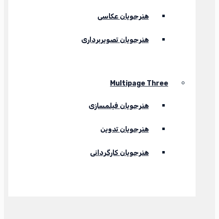
هنرجویان عکاسی
هنرجویان تصویربرداری
Multipage Three
هنرجویان فیلمسازی
هنرجویان تدوین
هنرجویان کارگردانی