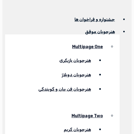
جشنواره و فراخوان ها
هنرجویان موفق
Multipage One
هنرجویان بازیگری
هنرجویان دوبلاژ
هنرجویان فن بیان و گویندگی
Multipage Two
هنرجویان گریم