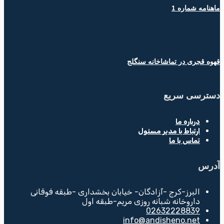
ماهنامه شماره 1
قهوه قجری در تماشاخانه سنگلج
دسترسی سریع
درباره ما
ارتباط با مدیر مسئول
تماس با ما
آدرس
البرز-کرج -آزادگان- خیابان بخشداری -طبقه فوقانی
داروخانه شبانه روزی مریم-طبقه اول
02632228839
info@andisheno.net