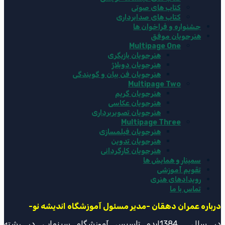
کتاب های صوتی
کتاب های صدابرداری
جشنواره و فراخوان ها
هنرجویان موفق
Multipage One
هنرجویان بازیگری
هنرجویان دوبلاژ
هنرجویان فن بیان و گویندگی
Multipage Two
هنرجویان گریم
هنرجویان عکاسی
هنرجویان تصویربرداری
Multipage Three
هنرجویان فیلمسازی
هنرجویان تدوین
هنرجویان کارگردانی
سمینار و همایش ها
تقویم آموزشی
رویدادهای هنری
تماس با ما
درباره عمران دهقان -مدیر مسئول آموزشگاه اندیشه نو-
در سال 1384ایده تاسیس آموزشگاه سینمایی در رشته