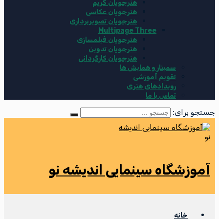
هنرجویان گریم
هنرجویان عکاسی
هنرجویان تصویربرداری
Multipage Three
هنرجویان فیلمسازی
هنرجویان تدوین
هنرجویان کارگردانی
سمینار و همایش ها
تقویم آموزشی
رویدادهای هنری
تماس با ما
جستجو برای:
آموزشگاه سینمایی اندیشه نو
خانه