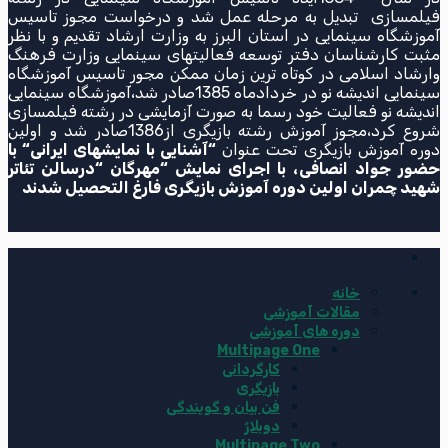
فیلمسازی تبدیل به مرحله عمل شد و درخواست مجوز تاسیس
آموزشگاه سینمایی در استان البرز به وزارت ارشاد تقدیم و با نظر
مثبت کارشناسان دفتر توسعه فعالیتهای سینمایی وزارت فرهنگ
وارشاد اسلامی در کوتاه ترین زمان ممکن مجور تاسیس آموزشگاه
سینمایی اندیشه نو در خردادماه 1385صادر شد،آموزشگاه سینمایی
اندیشه نو فعالیت خود رسما به صورت آزمایشی در رشته فیلمسازی
شروع کرد،مجوز آموزش رشته بازیگری از1386صادر شد و اولین
دوره آموزش بازیگری تحت عنوان
“
آشنایی با نمایشهای ایرانی
“
با
حضور جواد انصافی، با اجرای نمایش
“
مهرگان
“
درسالن تئاتر
شهید چمران اولین دوره آموزش بازیگری فارغ التحصیل شدند
خانه
مقالات آموزشی
دوره های آموزشی
Multipage One
کارگردانی
بازیگری
فن بیان و گویندگی
دوبلاژ
Multipage Two