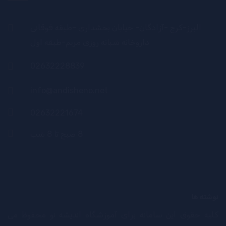
البرز-کرج -آزادگان- خیابان بخشداری -طبقه فوقانی
داروخانه شبانه روزی مریم-طبقه اول
02632228839
info@andisheno.net
02632221674
8 صبح تا 8 شب
نوشته ها
کلیه حقوق این سامانه برای آموزشگاه اندیشه نو محفوظ می