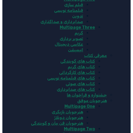
فیلم سازی
فیلمنامه نویسی
تدوین
صدابرداری و صداگذاری
Multipage Three
گریم
تصویر برداری
عکاسی دیجیتال
انیمیشن
معرفی کتاب
کتاب های گویندگی
کتاب های گریم
کتاب های کارگردانی
کتاب های فیلمنامه نویسی
کتاب های صوتی
کتاب های صدابرداری
جشنواره و فراخوان ها
هنرجویان موفق
Multipage One
هنرجویان بازیگری
هنرجویان دوبلاژ
هنرجویان فن بیان و گویندگی
Multipage Two