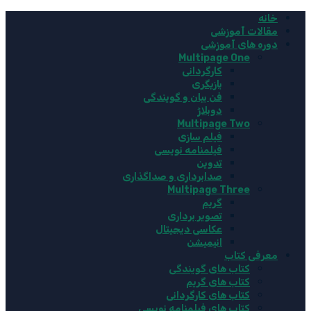
خانه
مقالات آموزشی
دوره های آموزشی
Multipage One
کارگردانی
بازیگری
فن بیان و گویندگی
دوبلاژ
Multipage Two
فیلم سازی
فیلمنامه نویسی
تدوین
صدابرداری و صداگذاری
Multipage Three
گریم
تصویر برداری
عکاسی دیجیتال
انیمیشن
معرفی کتاب
کتاب های گویندگی
کتاب های گریم
کتاب های کارگردانی
کتاب های فیلمنامه نویسی