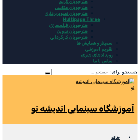
هنرجویان گریم
هنرجویان عکاسی
هنرجویان تصویربرداری
Multipage Three
هنرجویان فیلمسازی
هنرجویان تدوین
هنرجویان کارگردانی
سمینار و همایش ها
تقویم آموزشی
رویدادهای هنری
تماس با ما
جستجو برای:
آموزشگاه سینمایی اندیشه نو
خانه