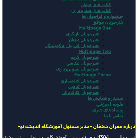
کتاب های صوتی
کتاب های صدابرداری
جشنواره و فراخوان ها
هنرجویان موفق
Multipage One
هنرجویان بازیگری
هنرجویان دوبلاژ
هنرجویان فن بیان و گویندگی
Multipage Two
هنرجویان گریم
هنرجویان عکاسی
هنرجویان تصویربرداری
Multipage Three
هنرجویان فیلمسازی
هنرجویان تدوین
هنرجویان کارگردانی
سمینار و همایش ها
تقویم آموزشی
رویدادهای هنری
تماس با ما
درباره عمران دهقان -مدیر مسئول آموزشگاه اندیشه نو-
در سال 1384ایده تاسیس آموزشگاه سینمایی در رشته