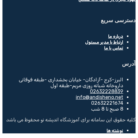
دسترسی سریع
درباره ما
ارتباط با مدیر مسئول
تماس با ما
آدرس
البرز-کرج -آزادگان- خیابان بخشداری -طبقه فوقانی
داروخانه شبانه روزی مریم-طبقه اول
02632228839
info@andisheno.net
02632221674
8 صبح تا 8 شب
کلیه حقوق این سامانه برای آموزشگاه اندیشه نو محفوظ می باشد
نوشته ها