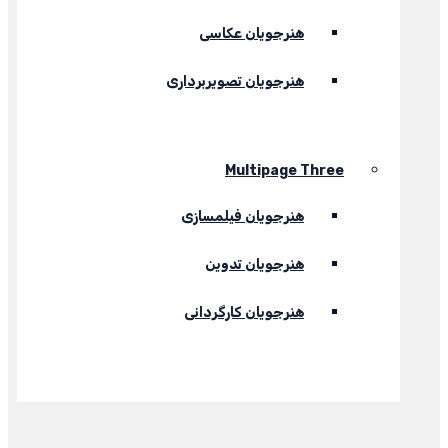
هنرجویان عکاسی
هنرجویان تصویربرداری
Multipage Three
هنرجویان فیلمسازی
هنرجویان تدوین
هنرجویان کارگردانی