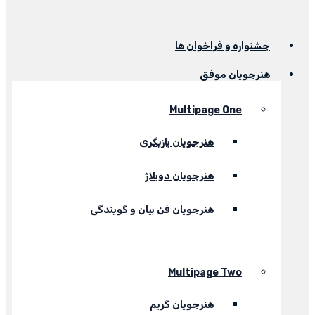
جشنواره و فراخوان ها
هنرجویان موفق
Multipage One
هنرجویان بازیگری
هنرجویان دوبلاژ
هنرجویان فن بیان و گویندگی
Multipage Two
هنرجویان گریم