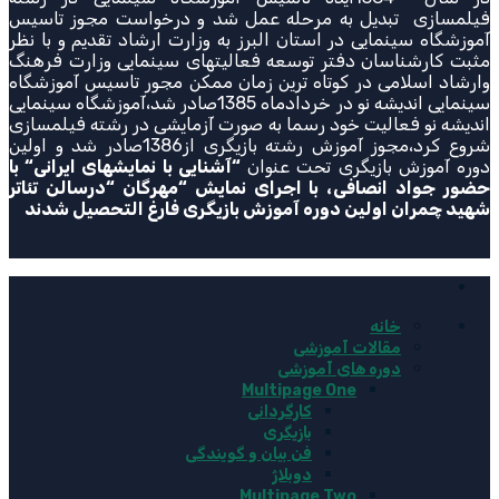
فیلمسازی تبدیل به مرحله عمل شد و درخواست مجوز تاسیس
آموزشگاه سینمایی در استان البرز به وزارت ارشاد تقدیم و با نظر
مثبت کارشناسان دفتر توسعه فعالیتهای سینمایی وزارت فرهنگ
وارشاد اسلامی در کوتاه ترین زمان ممکن مجور تاسیس آموزشگاه
سینمایی اندیشه نو در خردادماه 1385صادر شد،آموزشگاه سینمایی
اندیشه نو فعالیت خود رسما به صورت آزمایشی در رشته فیلمسازی
شروع کرد،مجوز آموزش رشته بازیگری از1386صادر شد و اولین
دوره آموزش بازیگری تحت عنوان
“
آشنایی با نمایشهای ایرانی
“
با
حضور جواد انصافی، با اجرای نمایش
“
مهرگان
“
درسالن تئاتر
شهید چمران اولین دوره آموزش بازیگری فارغ التحصیل شدند
خانه
مقالات آموزشی
دوره های آموزشی
Multipage One
کارگردانی
بازیگری
فن بیان و گویندگی
دوبلاژ
Multipage Two