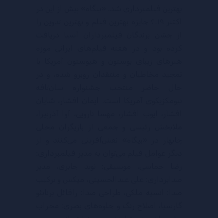
بهترین فیلمبرداری شد. «بیگاه» پیش از این در
اکتبر ۲۰۱۹ جایزه بهترین فیلم و بهترین تدوین را
از جشن برندگان فیلمبرداران آسیا دریافت
کرده بود و در هفته فیلم‌های ایرانی موزه
هنرهای زیبای بوستون و هیوستون آمریکا با
تمجید مخاطبان و منتقدان روبرو شده، و در
حال حاضر منتخب جشنواره سان‌تافه
نیومکزیکوی آمریکا است. ایمان افشار، شایان
افشار، ایوب افشار، مهسا نارویی، آوا آذرپیرا،
ملابخش رئیسی و جمعی از بازیگران محلی
چابهار در «بیگاه» نقش‌آفرینی می‌کنند و از
دیگر عوامل فیلم می‌توان به مدیر فیلمبرداری:
رضا حماسی، موسیقی: نوید جابری، مدیر
صدابرداری: علی عبدالحسینی، میکس و ترکیب
صدا: انسیه ملکی، طراحی صدا: رافائل برنابئو
گارسیا، اصلاح رنگ و جلوه‌های بصری: محراب