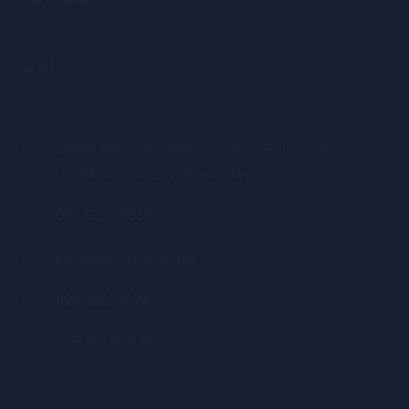
آدرس
البرز-کرج -آزادگان- خیابان بخشداری -طبقه فوقانی
داروخانه شبانه روزی مریم-طبقه اول
02632228839
info@andisheno.net
02632221674
8 صبح تا 8 شب