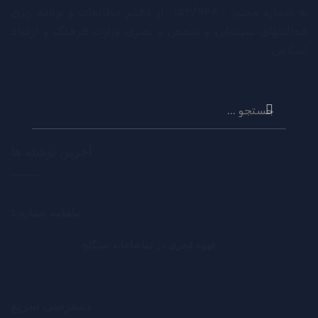
به شماره مجـوز : ۱۵۳/۹۳۸ از دفتـر مطالعات و برنامه ریزی
فعالیتهای سینمایی و سمعی و بصری وزارت فرهنگ و ارشاد
اسلامی.
جستجو
برای:
آخرین نوشته ها
ماهنامه شماره 1
قهوه قجری در تماشاخانه سنگلج
دسترسی سریع