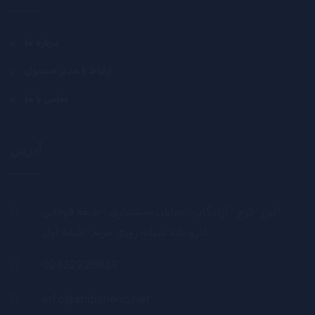
درباره ما
ارتباط با مدیر مسئول
تماس با ما
آدرس
البرز-کرج -آزادگان- خیابان بخشداری -طبقه فوقانی
داروخانه شبانه روزی مریم-طبقه اول
02632228839
info@andisheno.net