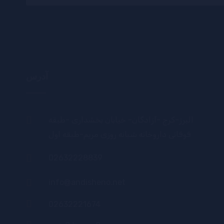
آدرس
البرز-کرج -آزادگان- خیابان بخشداری -طبقه
فوقانی داروخانه شبانه روزی مریم-طبقه اول
02632228839
info@andisheno.net
02632221674