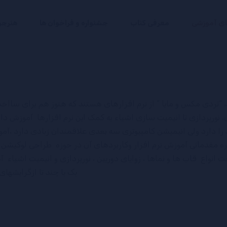
ای آموزشی
معرفی کتاب
جشنواره و فراخوان ها
هنرجو
ن سازی درآموزشگاه اندیشه نو از سال 1386 آغاز شد، “تردی مکس و مایا ” از نرم افزارهای ه
 نورپردازی تا انیمیت سازی اشیاء به کمک این نرم افزارها آموزش دا
ا دارد ولی انیمیشن کامپیوتری سه بعدی علاقمندان زیادی دارد ،آمو
مقدماتی آموزش نرم افزار وکاربردهای آن در حوزه طراحی لوکیشن ، ا
خت انواع قاب ها و نماها ، زوایای دوریین ، نورپردازی و انیمیت اشیاء 
یک یا چند تا ازگرایشهای