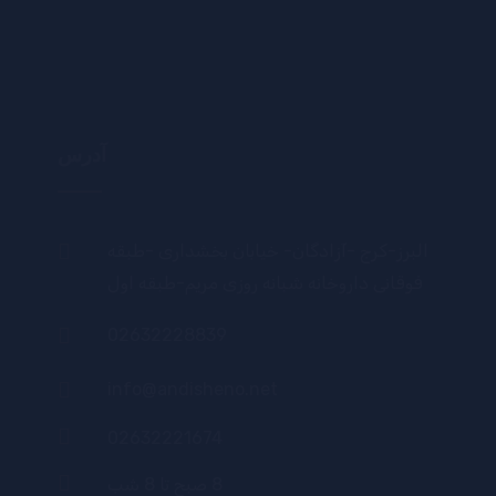
آدرس
البرز-کرج -آزادگان- خیابان بخشداری -طبقه
فوقانی داروخانه شبانه روزی مریم-طبقه اول
02632228839
info@andisheno.net
02632221674
8 صبح تا 8 شب