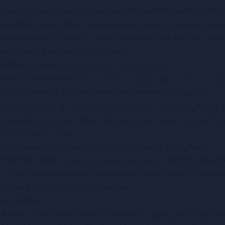
شی سازی
ف ومعرفی پارامترهای هرکدام،ساخت اشکال دوبعدیsplineها،
معرفی ویرایشگرهای polyوmesh،آموزش استفاده از sub objectها.
sub object درedit poly و edit mesh.
کنترل و مدیریت اشیا،آشنایی با گروه ولایه در3dmax
دن،چیدمان و نحوه ترازکردن اشیاء در صحنه،array ، mirror،align.
آشنایی با ابزارloft،Blobmesh، Scatter، command،boolean .
ر و معرفی انواع آن _ تئوری نور پردازی انواع نور ، نور خورشید و نور روز.
با انواع نور _تعریف کامل پارامتر آنها ،نورهای استاندارد و فتومتریک.
ساخت لباس و ابزارها.
معرفی انواع دوربین و پارامترهای آن ،کنترل حرکت دوربین و لنز.
نحوه ایجاد بافتهای گوناگون در فتوشاپ.
Shader ها.