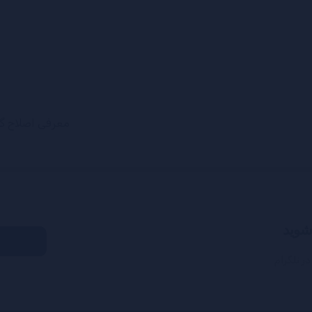
معرفی اصلاح گرCloth ، ساخت پارچه و پرچم و انیمیت کرد ن آنها، شبیه سازی 
 شوید
ر تلگرام