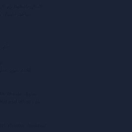
آشنایی بامحیط نرم افزار،view portها،menuها،panelها،آشنایی با اصطلاح سفار
ساخت اشکال مختل
کپی کر
نو
انجام تمرین عملی 
تعاریف ماده Materialو بافتTexture و انواع هرکدام،آشنایی ابتدایی با Material editor.
کارباMaterial editor وتوضیح پارامترهای مواد،انتصاب مواد به اشیاء،ساخت مواد گوناگون.
استفاده از Matt/shadow.آموزش تلفیق تصویر ساخته شده با واقعیت،ساخت متریال Alpha.