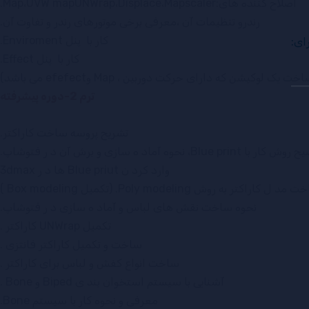
اصلاح کننده های:Map،UVW mapUNWrap،Displace،Mapscaler.
رندرو تنظیمات آن ،معرفی برخی موتورهای رندر و تفاوت آن.
کار با پنل Enviroment.
ای:
کار با پنل Effect.
ت یک لوکیشن که دارای حرکت دوربین ، Map وefefect می باشد)
ترم 2-دوره پیشرفته
تشریح پروسه ساخت کاراکتر.
ار با Blue print، نحوه آماد ه سازی و برش آن د ر فتوشاپ.
وارد کرد ن Blue priut ها د ر 3dmax
راکتر به روش Poly modeling. (تکمیل Box modeling )
نحوه ساخت نقش های لباس و آماد ه سازی د ر فتوشاپ.
تکمیل UNWrap کاراکتر .
ساخت و تکميل کاراکتر فانتزی .
ساخت انواع کفش و لباس برای کاراکتر .
آشنایی با سیستم استخوان بند ی Biped و Bone .
معرفی و نحوه کار با سیستم Bone.