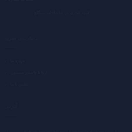
قهوه قجری در تماشاخانه سنگلج
دسترسی سریع
درباره ما
ارتباط با مدیر مسئول
تماس با ما
آدرس
البرز-کرج -آزادگان- خیابان بخشداری -طبقه فوقانی