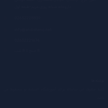
داروخانه شبانه روزی مریم-طبقه اول
02632228839
info@andisheno.net
02632221674
8 صبح تا 8 شب
نوشته ها
کلیه حقوق این سامانه برای آموزشگاه اندیشه نو محفوظ می
باشد