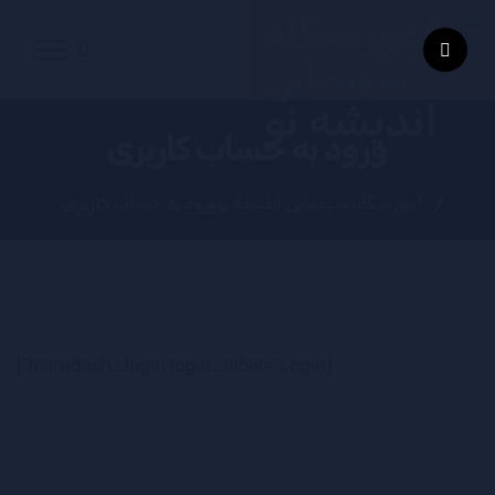
ورود به حساب کاربری
آموزشگاه سینمایی اندیشه نو
ورود به حساب کاربری
[learndash_login login_label=”Login”]